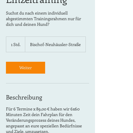
Suchst du nach einem individuell
abgestimmten Trainingsrahmen nur für
dich und deinen Hund?
1 Std.
1
Bischof-Neuhäusler-Straße
S
t
d
Weiter
Beschreibung
Für 6 Termine x 89,00 € haben wir 6x60
Minuten Zeit dein Fahrplan für den
Veränderungsprozess deines Hundes,
angepasst an eure speziellen Bedürfnisse
und Ziele, umzusetzen.