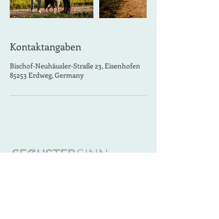
Kontaktangaben
Bischof-Neuhäusler-Straße 23, Eisenhofen
85253 Erdweg, Germany
KONTAKT
Sechster Sinn - Coaching Mensch Hund
Mobile Hundetrainerin §11 TSchG