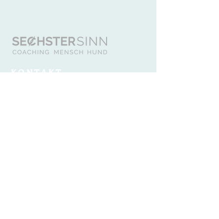
KONTAKT
Sechster Sinn - Coaching Mensch Hund
Mobile Hundetrainerin §11 TSchG
Melissa Rensland
Mobil:
015737311255
info@sechstersinn-hund
e
trai
ning
.de
RECHTLICHES
Datenschutz
Haftungsausschluss
Impres
sum
AGB