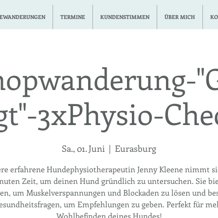
EWANDERUNGEN
TERMINE
KUNDENSTIMMEN
ÜBER MICH
KO
opwanderung-"
gt"-3xPhysio-Che
Sa., 01. Juni
  |  
Eurasburg
re erfahrene Hundephysiotherapeutin Jenny Kleene nimmt si
nuten Zeit, um deinen Hund gründlich zu untersuchen. Sie bie
en, um Muskelverspannungen und Blockaden zu lösen und bes
esundheitsfragen, um Empfehlungen zu geben. Perfekt für me
Wohlbefinden deines Hundes!