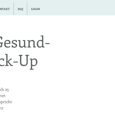
NTAKT
FAQ
LOGIN
Gesund-
ck-Up
ch 25
tet
pricht
hr