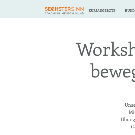
KURSANGEBOTE
HUND
Worksh
bewe
Unse
Mi
Übung
G