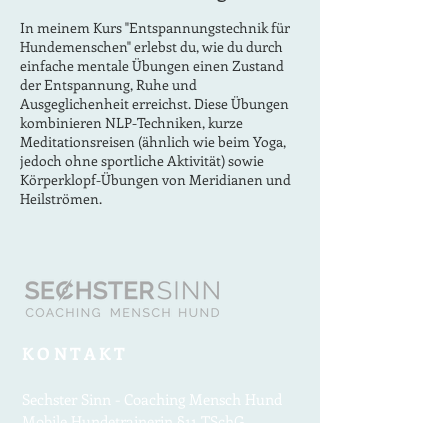
In meinem Kurs "Entspannungstechnik für
Hundemenschen" erlebst du, wie du durch
einfache mentale Übungen einen Zustand
der Entspannung, Ruhe und
Ausgeglichenheit erreichst. Diese Übungen
kombinieren NLP-Techniken, kurze
Meditationsreisen (ähnlich wie beim Yoga,
jedoch ohne sportliche Aktivität) sowie
Körperklopf-Übungen von Meridianen und
Heilströmen.
Ablauf:
Wir treffen uns Online. Während des
Kurses bleiben persönliche Themen
vertraulich. Deine Privatsphäre wird
respektiert, und du kannst dich sicher
KONTAKT
fühlen, deine Gedanken und
Erfahrungen zu teilen, ohne
Bedenken um deine persönlichen
Sechster Sinn - Coaching Mensch Hund
Informationen haben zu müssen.
Mobile Hundetrainerin §11 TSchG
Ich leite dich durch die Übungen. Es
Melissa Rensland
gibt immer einen kleinen Theorieteil,