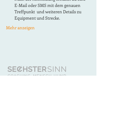
E-Mail oder SMS mit dem genauen 
Treffpunkt  und weiteren Details zu 
Equipment und Strecke.
Mehr anzeigen
KONTAKT
Sechster Sinn - Coaching Mensch Hund
Mobile Hundetrainerin §11 TSchG
Melissa Rensland
Mobil:
015737311255
info@sechstersinn-hund
e
trai
ning
.de