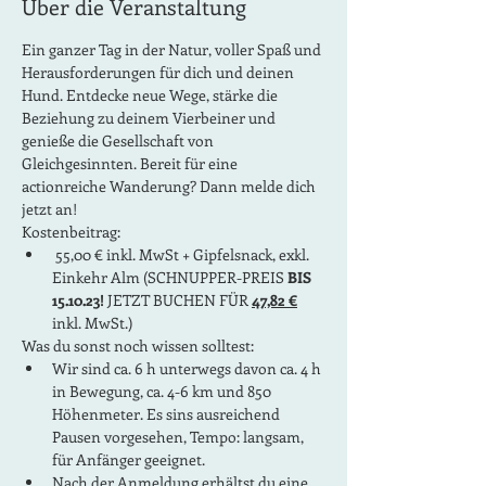
Über die Veranstaltung
Ein ganzer Tag in der Natur, voller Spaß und 
Herausforderungen für dich und deinen 
Hund. Entdecke neue Wege, stärke die 
Beziehung zu deinem Vierbeiner und 
genieße die Gesellschaft von 
Gleichgesinnten. Bereit für eine 
actionreiche Wanderung? Dann melde dich 
jetzt an!
Kostenbeitrag:
 55,00 € inkl. MwSt + Gipfelsnack, exkl. 
Einkehr Alm (SCHNUPPER-PREIS 
BIS 
15.10.23! 
JETZT BUCHEN FÜR 
47,82 €
inkl. MwSt.)
Was du sonst noch wissen solltest:
Wir sind ca. 6 h unterwegs davon ca. 4 h 
in Bewegung, ca. 4-6 km und 850 
Höhenmeter. Es sins ausreichend 
Pausen vorgesehen, Tempo: langsam, 
für Anfänger geeignet.
Nach der Anmeldung erhältst du eine 