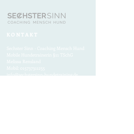
KONTAKT
Sechster Sinn - Coaching Mensch Hund
Mobile Hundetrainerin §11 TSchG
Melissa Rensland
Mobil:
015737311255
info@sechstersinn-hund
e
trai
ning
.de
RECHTLICHES
Datenschutz
Haftungsausschluss
Impres
sum
AGB